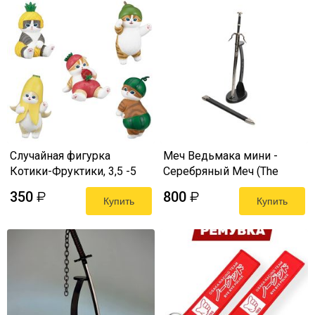
Случайная фигурка
Меч Ведьмака мини -
Котики-Фруктики, 3,5 -5
Серебряный Меч (The
см
Witcher 3 Mini Sword) 22 см
350
800
₽
₽
Купить
Купить