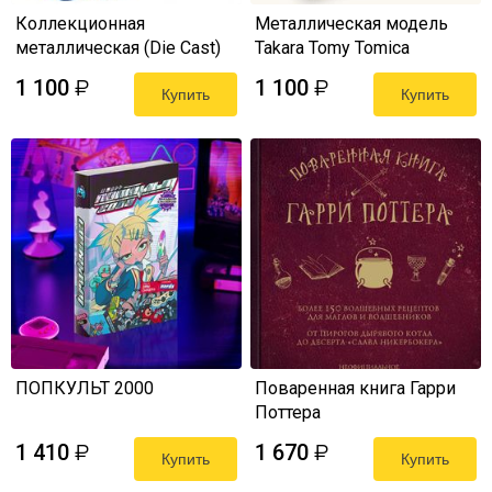
Коллекционная
Металлическая модель
металлическая (Die Cast)
Takara Tomy Tomica
модель Takara Tomy
Premium - Nissan Sileighty
1 100
1 100
₽
₽
Premium - Subaru Impreza
Купить
(RPS 13), 1:62
Купить
WRX STI, 1:64
ПОПКУЛЬТ 2000
Поваренная книга Гарри
Поттера
1 410
1 670
₽
₽
Купить
Купить