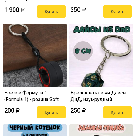
Adventure) Nendoroid копия
1 900
350
₽
₽
Купить
Купить
Брелок Формула 1
Брелок на ключи Дайсы
(Formula 1) - резина Soft
ДнД, изумрудный
3,5 см
200
250
₽
₽
Купить
Купить