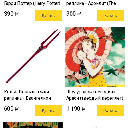
Гарри Поттер (Harry Potter)
реплика - Арондит (The
Witcher 3 Mini Sword) 22 см
390
900
₽
₽
Купить
Купить
Копьё Лонгина мини-
Шоу уродов господина
реплика - Евангелион
Араси (твердый переплет)
(Evangelion)
600
1 190
₽
₽
Купить
Купить