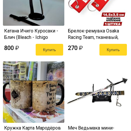
Катана Ичиго Куросаки -
Брелок-ремувка Osaka
Блич (Bleach - Ichigo
Racing Team, тканевый,
Kurosaki) 22 см мини-
14х3,5 см
800
270
₽
₽
реплика
Купить
Купить
Кружка Карта Мародёров
Меч Ведьмака мини-