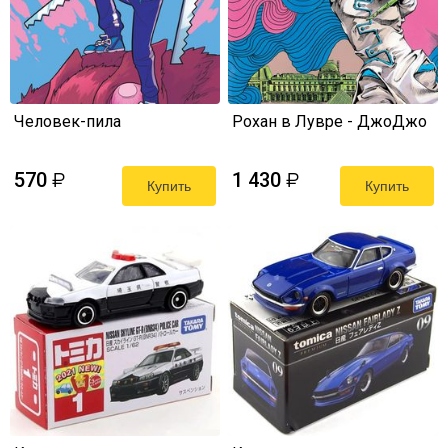
Человек-пила
Рохан в Лувре - ДжоДжо
570
1 430
₽
₽
Купить
Купить