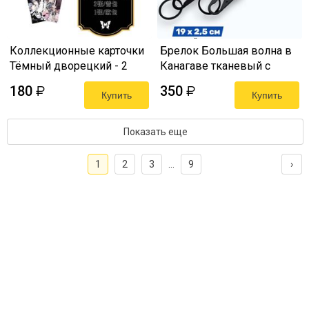
Коллекционные карточки
Брелок Большая волна в
Тёмный дворецкий - 2
Канагаве тканевый с
штуки в бустере (Black
карабином, 19х2,5 см
180
350
₽
₽
Butler)
Купить
Купить
Показать еще
1
2
3
…
9
›