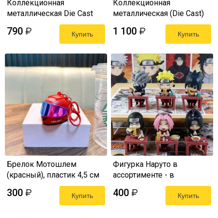
Коллекционная
Коллекционная
металлическая Die Cast
металлическая (Die Cast)
модель Takara Tomy -
модель Takara Tomy -
790
1 100
₽
₽
Nissan Skyline GT-R BNR34
Купить
Nissan Fairlady Z, 1:64
Купить
Police Car, 1:62
Брелок Мотошлем
Фигурка Наруто в
(красный), пластик 4,5 см
ассортименте - в
раменной (Naruto) 9-11 см
300
400
₽
₽
Купить
Купить