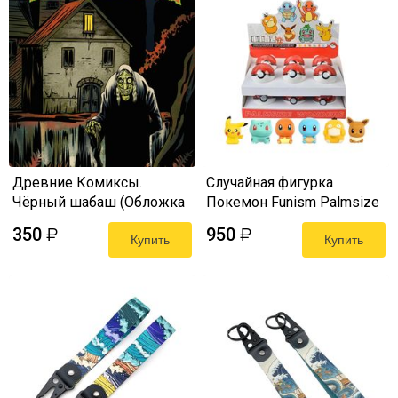
Древние Комиксы.
Случайная фигурка
Чёрный шабаш (Обложка
Покемон Funism Palmsize
для комиксшопов)
Wonders Series 1
350
950
₽
₽
Купить
Лицензия 4 см
Купить