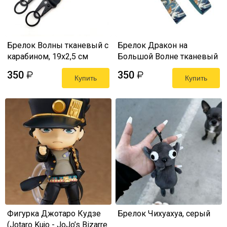
Брелок Волны тканевый с
Брелок Дракон на
карабином, 19х2,5 см
Большой Волне тканевый
с карабином
350
350
₽
₽
Купить
Купить
Фигурка Джотаро Кудзе
Брелок Чихуахуа, серый
(Jotaro Kujo - JoJo’s Bizarre