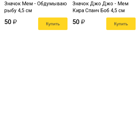
Значок Мем - Обдумываю
Значок Джо Джо - Мем
рыбу 4,5 см
Кира Спанч Боб 4,5 см
50
50
₽
₽
Купить
Купить