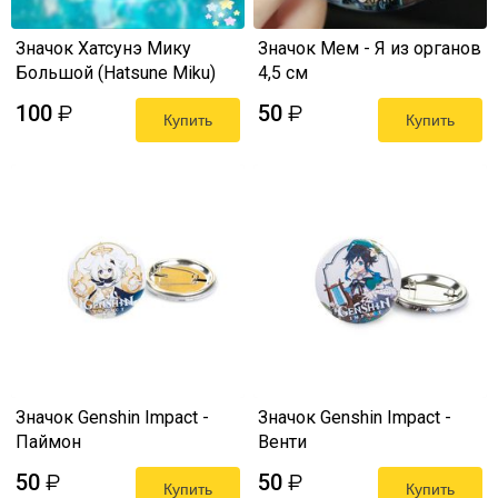
Значок Хатсунэ Мику
Значок Мем - Я из органов
Большой (Hatsune Miku)
4,5 см
#4 7,5 см в ассортименте
100
50
₽
₽
Купить
Купить
Значок Genshin Impact -
Значок Genshin Impact -
Паймон
Венти
50
50
₽
₽
Купить
Купить