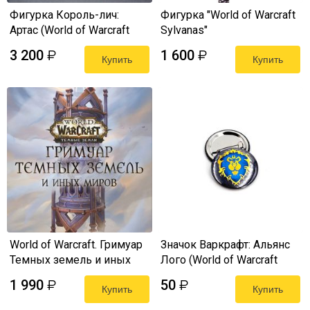
Фигурка Король-лич:
Фигурка "World of Warcraft
Артас (World of Warcraft
Sylvanas"
Lich King)
3 200
1 600
₽
₽
Купить
Купить
World of Warcraft. Гримуар
Значок Варкрафт: Альянс
Темных земель и иных
Лого (World of Warcraft
миров (Артбук-книга)
Alliance Logo)
1 990
50
₽
₽
Купить
Купить