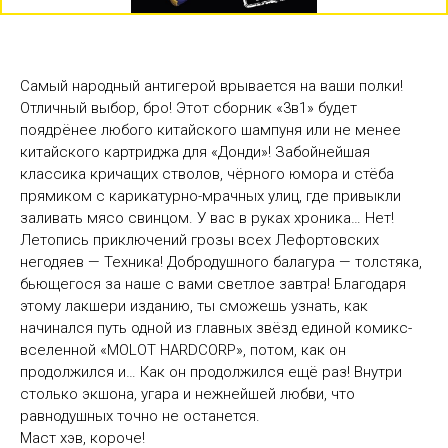
Самый народный антигерой врывается на ваши полки!
Отличный выбор, бро! Этот сборник «3в1» будет
поядрёнее любого китайского шампуня или не менее
китайского картриджа для «Донди»! Забойнейшая
классика кричащих стволов, чёрного юмора и стёба
прямиком с карикатурно-мрачных улиц, где привыкли
заливать мясо свинцом. У вас в руках хроника… Нет!
Летопись приключений грозы всех Лефортовских
негодяев — Техника! Добродушного балагура — толстяка,
бьющегося за наше с вами светлое завтра! Благодаря
этому лакшери изданию, ты сможешь узнать, как
начинался путь одной из главных звёзд единой комикс-
вселенной «MOLOT HARDCORP», потом, как он
продолжился и… Как он продолжился ещё раз! Внутри
столько экшона, угара и нежнейшей любви, что
равнодушных точно не останется.
Маст хэв, короче!