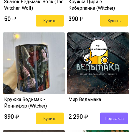
Значок Ведьмак: Волк (The
Кружка Цири в
Witcher: Wolf)
Киберпанке (Witcher)
50
390
₽
₽
Купить
Купить
Кружка Ведьмак -
Мир Ведьмака
Йеннифэр (Witcher)
390
2 290
₽
₽
Купить
Под заказ