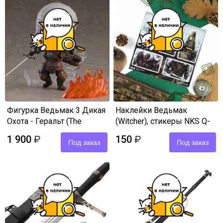
Фигурка Ведьмак 3 Дикая
Наклейки Ведьмак
Охота - Геральт (The
(Witcher), стикеры NKS Q-
Witcher 3 Wild Hunt)
Pack
1 900
150
₽
₽
Nendoroid копия
Под заказ
Под заказ