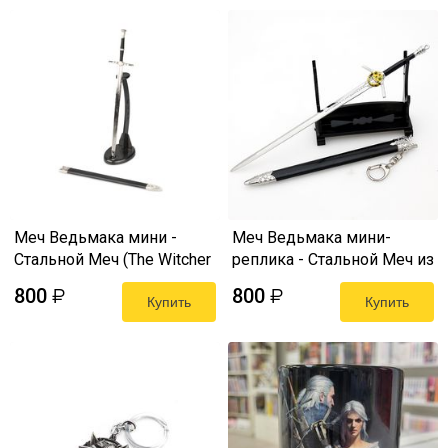
Меч Ведьмака мини -
Меч Ведьмака мини-
Стальной Меч (The Witcher
реплика - Стальной Меч из
3 Mini Sword) 22 см
сериала (Netflix The Witcher
800
800
₽
₽
Купить
Mini Sword)
Купить