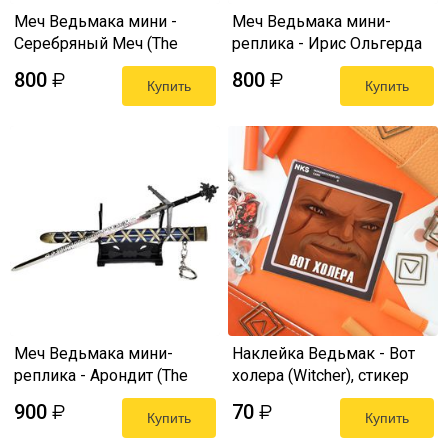
Меч Ведьмака мини -
Меч Ведьмака мини-
Серебряный Меч (The
реплика - Ирис Ольгерда
Witcher 3 Mini Sword) 22 см
(The Witcher 3 Mini Sword)
800
800
₽
₽
Купить
Купить
Меч Ведьмака мини-
Наклейка Ведьмак - Вот
реплика - Арондит (The
холера (Witcher), стикер
Witcher 3 Mini Sword) 22 см
NKS card
900
70
₽
₽
Купить
Купить