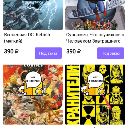
Вселенная DC. Rebirth
Супермен. Что случилось с
(мягкий)
Человеком Завтрашнего
Дня?
390
390
₽
₽
Под заказ
Под заказ