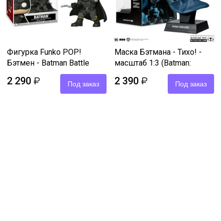
Фигурка Funko POP!
Маска Бэтмана - Тихо! -
Бэтмен - Batman Battle
масштаб 1:3 (Batman:
Ready №1189
HUSH) 18 см
2 290
2 390
₽
₽
Под заказ
Под заказ