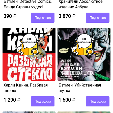
Бэтмен. Detective Comics.
Хранители Абсолютное
Банда Страны чудес!
издание Азбука
390
3 870
₽
₽
Под заказ
Под заказ
Харли Квинн. Разбивая
Бэтмен. Убийственная
стекло
шутка
1 290
1 600
₽
₽
Под заказ
Под заказ