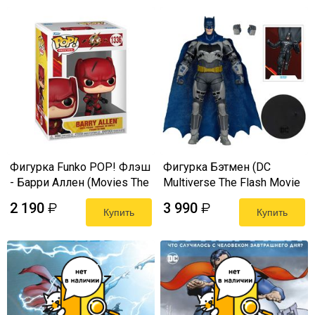
Фигурка Funko POP! Флэш
Фигурка Бэтмен (DC
- Барри Аллен (Movies The
Multiverse The Flash Movie
Flash 2023 - Barry Allen Red
Blue/Grey Chase) McFarlane
2 190
3 990
₽
₽
Suit)
Купить
18 см лицензия
Купить