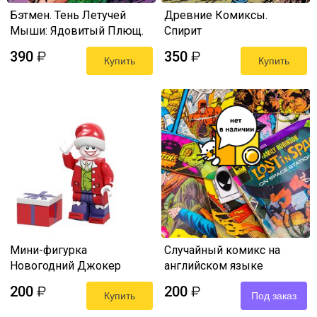
Бэтмен. Тень Летучей
Древние Комиксы.
Мыши: Ядовитый Плющ.
Спирит
Год первый
390
350
₽
₽
Купить
Купить
Мини-фигурка
Случайный комикс на
Новогодний Джокер
английском языке
(Pogo Blocks - DC Joker)
200
200
₽
₽
Купить
Под заказ