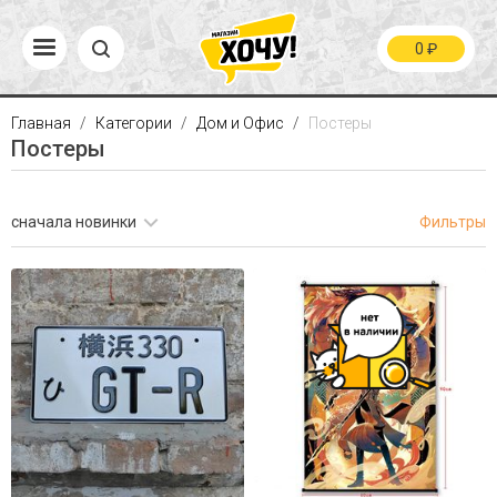
0
₽
Главная
Категории
Дом и Офис
Постеры
Постеры
сначала новинки
Фильтры