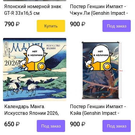
Японский номерной знак
Постер Геншин Импакт -
GT-R 33х16,5 см
Чжун Ли (Genshin Impact -
Jun Li) 60х90 см ткань
790
900
₽
₽
Купить
Под заказ
Календарь Манга.
Постер Геншин Импакт -
Искусство Японии 2026,
Кэйа (Genshin Impact -
30х30 см
Kaeya) 60х90 см ткань
650
900
₽
₽
Под заказ
Под заказ