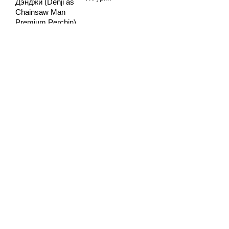
Дэнджи (Denji as
Chainsaw Man
Premium Perchin)
17 см лицензия