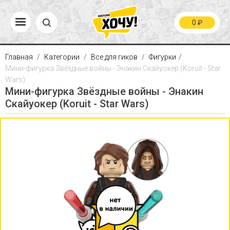
0
₽
Главная
Категории
Все для гиков
Фигурки
Мини-фигурка Звёздные войны - Энакин Скайуокер (Koruit - Star
Wars)
Мини-фигурка Звёздные войны - Энакин
Скайуокер (Koruit - Star Wars)