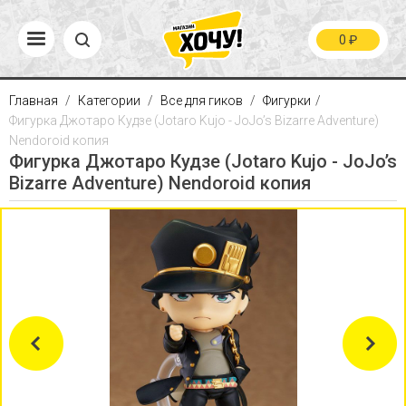
0
₽
Главная
Категории
Все для гиков
Фигурки
Фигурка Джотаро Кудзе (Jotaro Kujo - JoJo’s Bizarre Adventure)
Nendoroid копия
Фигурка Джотаро Кудзе (Jotaro Kujo - JoJo’s
Bizarre Adventure) Nendoroid копия
Previous
Next