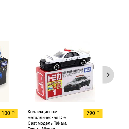
Коллекционная
Коллек
1 100
790
₽
₽
металлическая Die
металл
Cast модель Takara
(Die Ca
Tomy - Nissan
Takara 