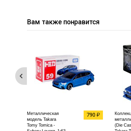
Вам также понравится
Металлическая
Коллек
790
₽
модель Takara
металл
Tomy Tomica -
(Die Ca
Subaru Levorg, 1:63
Takara 