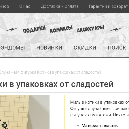
инов
О нас
Доставка и оплата
Гарантии и возврат
ФЭНДОМЫ
НОВИНКИ
СКИДКИ
ПОИСК
Случайная фигурка Котики в упаковках от сладостей
и в упаковках от сладостей
Милые котики в упаковках от
Фигурки случайные! При зак
фигурок с котятами. Никто не
Материал: пластик