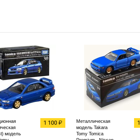
ционная
Металлическая
1 100
₽
ическая
модель Takara
st) модель
Tomy Tomica
Tomy
Premium - Nissan