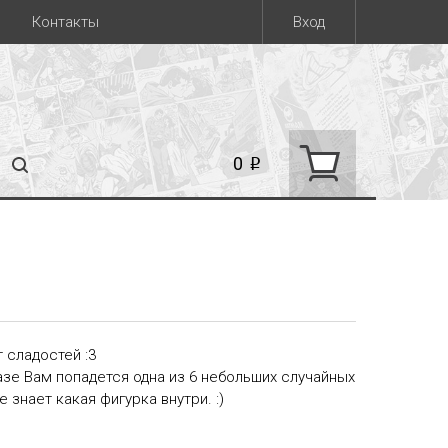
Контакты
Вход
0
i
 сладостей :3
азе Вам попадется одна из 6 небольших случайных
 знает какая фигурка внутри. :)