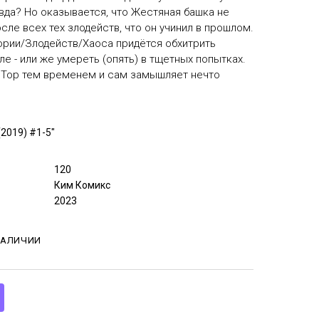
авда? Но оказывается, что Жестяная башка не
сле всех тех злодейств, что он учинил в прошлом.
ории/Злодейств/Хаоса придётся обхитрить
е - или же умереть (опять) в тщетных попытках.
о Тор тем временем и сам замышляет нечто
(2019) #1-5"
120
Ким Комикс
2023
НАЛИЧИИ