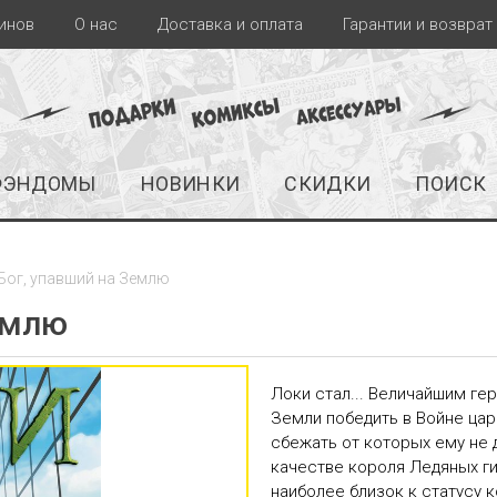
инов
О нас
Доставка и оплата
Гарантии и возврат
ФЭНДОМЫ
НОВИНКИ
СКИДКИ
ПОИСК
 Бог, упавший на Землю
емлю
Локи стал... Величайшим ге
Земли победить в Войне царс
сбежать от которых ему не д
качестве короля Ледяных гиг
наиболее близок к статусу