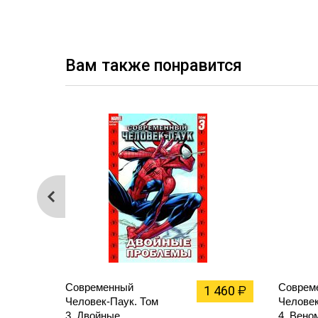
Вам также понравится
Современный
Соврем
1 460
₽
Человек-Паук. Том
Человек
3. Двойные
4. Вено