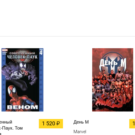
енный
День М
1 520
₽
-Паук. Том
Marvel
м