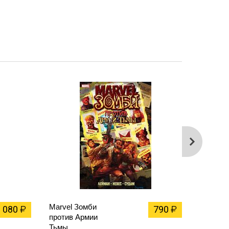
Marvel Зомби
Совре
1 080
790
₽
₽
против Армии
Челове
Тьмы
1. Сила