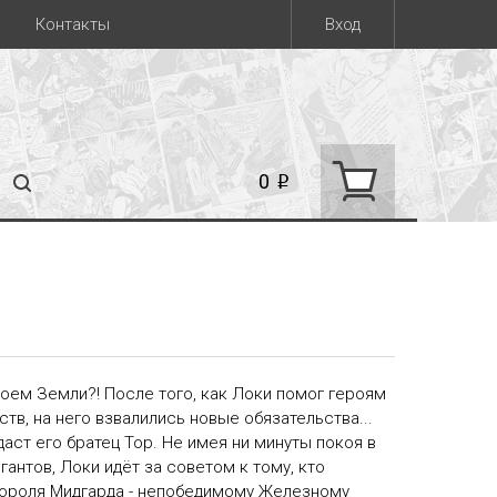
Контакты
Вход
0
i
роем Земли?! После того, как Локи помог героям
тв, на него взвалились новые обязательства...
аст его братец Тор. Не имея ни минуты покоя в
антов, Локи идёт за советом к тому, кто
 короля Мидгарда - непобедимому Железному