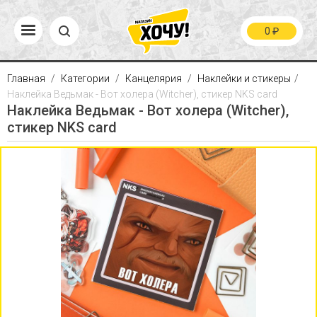
0
₽
Главная
Категории
Канцелярия
Наклейки и стикеры
Наклейка Ведьмак - Вот холера (Witcher), стикер NKS card
Наклейка Ведьмак - Вот холера (Witcher),
стикер NKS card