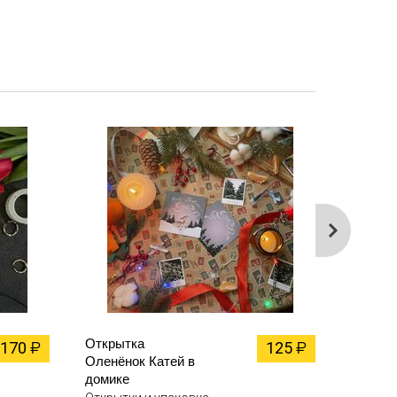
Открытка
Открыт
170
125
₽
₽
Оленёнок Катей в
Birthda
домике
Катей 