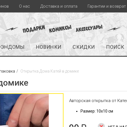
инов
О нас
Доставка и оплата
Гарантии и возврат
ФЭНДОМЫ
НОВИНКИ
СКИДКИ
ПОИСК
упаковка
Открытка Дома Катей в домике
 домике
Авторская открытка от Кате
Размер: 10х10 см
НЕТ В НА