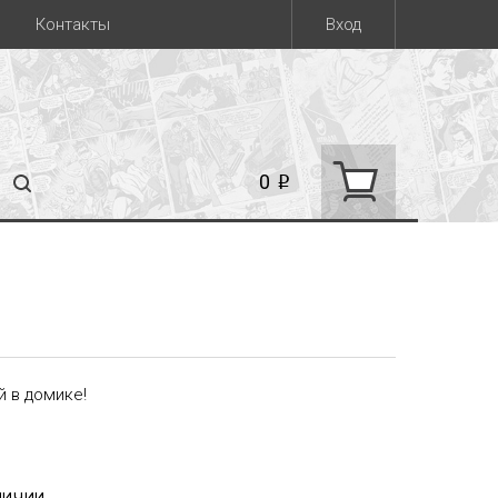
Контакты
Вход
0
i
й в домике!
ЛИЧИИ