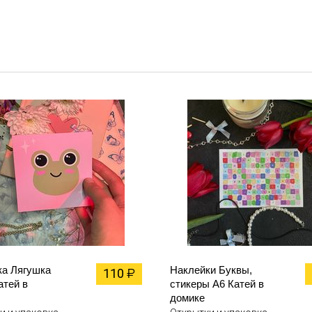
ка Лягушка
Наклейки Буквы,
110
₽
атей в
стикеры А6 Катей в
домике