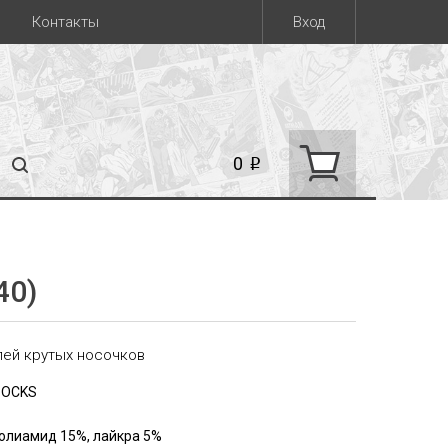
Контакты
Вход
0
i
40)
лей крутых носочков
SOCKS
полиамид 15%, лайкра 5%