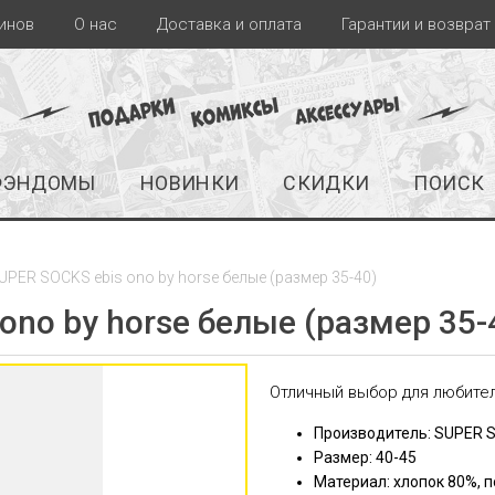
инов
О нас
Доставка и оплата
Гарантии и возврат
ФЭНДОМЫ
НОВИНКИ
СКИДКИ
ПОИСК
UPER SOCKS ebis ono by horse белые (размер 35-40)
ono by horse белые (размер 35-
Отличный выбор для любите
Производитель: SUPER 
Размер: 40-45
Материал: хлопок 80%, 