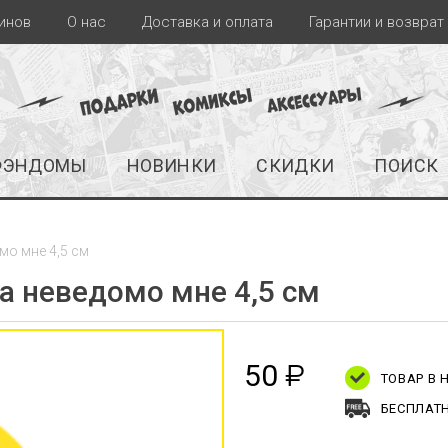
инов
О нас
Доставка и оплата
Гарантии и возврат
ФЭНДОМЫ
НОВИНКИ
СКИДКИ
ПОИСК
мо мне 4,5 см
Да неведомо мне 4,5 см
50
₽
ТОВАР В
БЕСПЛАТН