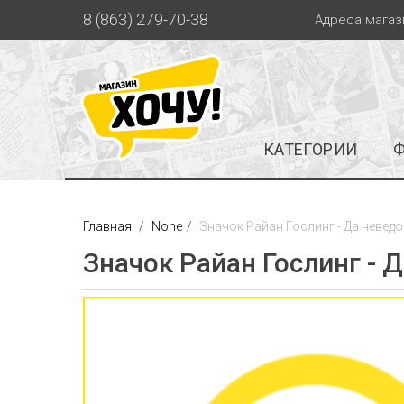
8 (863) 279-70-38
Адреса магаз
КАТЕГОРИИ
Главная
None
Значок Райан Гослинг - Да неведо
Значок Райан Гослинг - 