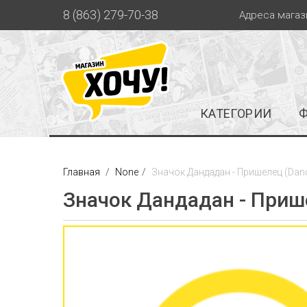
8 (863) 279-70-38
Адреса магаз
КАТЕГОРИИ
Главная
None
Значок Дандадан - Пришелец (Dand
Значок Дандадан - Прише