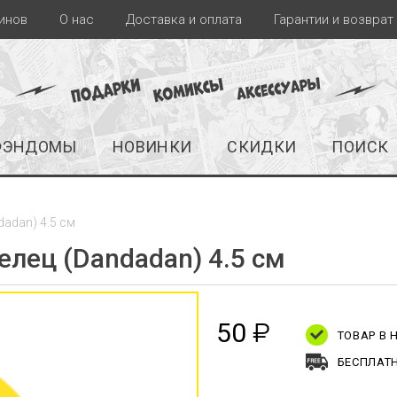
инов
О нас
Доставка и оплата
Гарантии и возврат
ФЭНДОМЫ
НОВИНКИ
СКИДКИ
ПОИСК
adan) 4.5 см
лец (Dandadan) 4.5 см
50
₽
ТОВАР В
БЕСПЛАТН