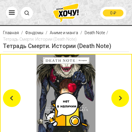
0
₽
Главная
Фэндомы
Аниме и манга
Death Note
Тетрадь Смерти. Истории (Death Note)
Тетрадь Смерти. Истории (Death Note)
Previous
Next