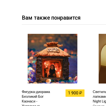
Вам также понравится
Фигурка-диорама
Светиль
1 900
₽
Безликий Бог
лапками
Каонаси -
Night Li
Унесенные