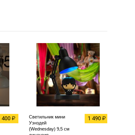
Светильник мини
1 400
1 490
₽
₽
Уэнздей
(Wednesday) 9,5 см
лицензия