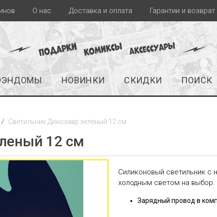
инов
О нас
Доставка и оплата
Гарантии и возврат
ФЭНДОМЫ
НОВИНКИ
СКИДКИ
ПОИСК
Светильник Динозавр зеленый 12 см
леный 12 см
Силиконовый светильник с н
холодным светом на выбор. 
Зарядный провод в комп