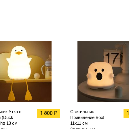
ник Утка с
Светильник
1 800
₽
 (Duck
Привидение Boo!
ght) 13 см
11х11 см