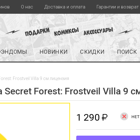
инов
О нас
Доставка и оплата
Гарантии и возврат
ФЭНДОМЫ
НОВИНКИ
СКИДКИ
ПОИСК
est: Frostveil Villa 9 см лицензия
cret Forest: Frostveil Villa 9 
1 290
₽
НЕТ