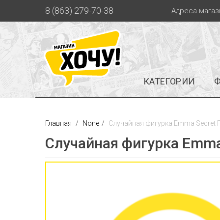
8 (863) 279-70-38
Адреса магаз
КАТЕГОРИИ
Главная
None
Случайная фигурка Emma Secret For
Случайная фигурка Emma Se