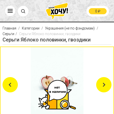
0
₽
Главная
Категории
Украшения (не по фэндомам)
Серьги
Серьги Яблоко половинки, гвоздики
Серьги Яблоко половинки, гвоздики
Previous
Next