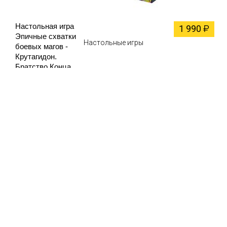
Настольная игра
1 990
₽
Эпичные схватки
Настольные игры
боевых магов -
Крутагидон.
Братство Конца
(дополнение)