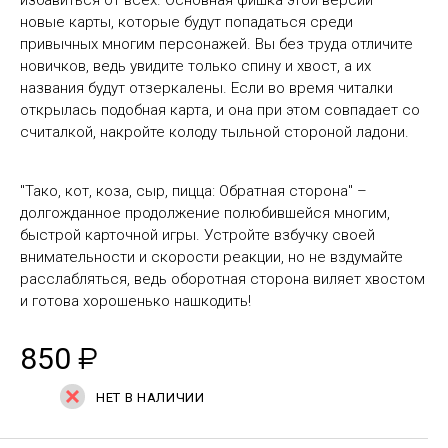
избавиться от всех. Основная фишка этой версии –
новые карты, которые будут попадаться среди
привычных многим персонажей. Вы без труда отличите
новичков, ведь увидите только спину и хвост, а их
названия будут отзеркалены. Если во время читалки
открылась подобная карта, и она при этом совпадает со
считалкой, накройте колоду тыльной стороной ладони.
"Тако, кот, коза, сыр, пицца: Обратная сторона" –
долгожданное продолжение полюбившейся многим,
быстрой карточной игры. Устройте взбучку своей
внимательности и скорости реакции, но не вздумайте
расслабляться, ведь оборотная сторона виляет хвостом
и готова хорошенько нашкодить!
850
₽
НЕТ В НАЛИЧИИ