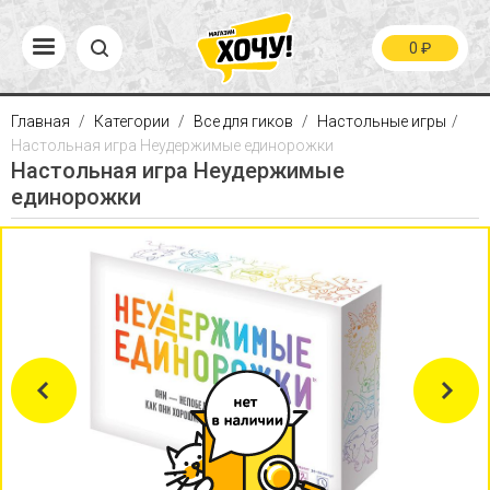
0
₽
Главная
Категории
Все для гиков
Настольные игры
Настольная игра Неудержимые единорожки
Настольная игра Неудержимые
единорожки
Previous
Next