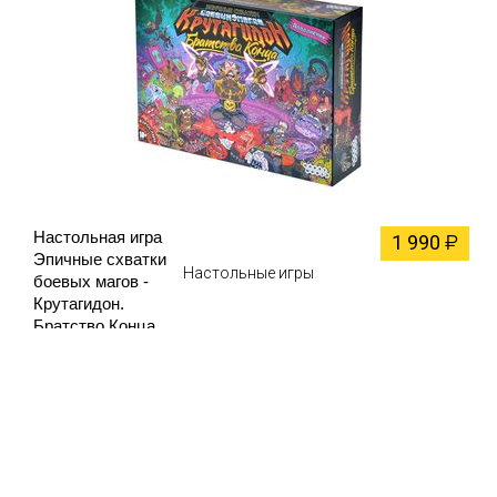
Настольная игра
1 990
₽
Эпичные схватки
Настольные игры
боевых магов -
Крутагидон.
Братство Конца
(дополнение)