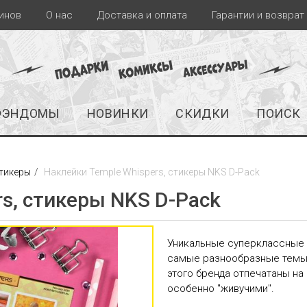
инов
О нас
Доставка и оплата
Гарантии и возврат
ФЭНДОМЫ
НОВИНКИ
СКИДКИ
ПОИСК
стикеры
Наклейки Temple Whispers, стикеры NKS D-Pack
s, стикеры NKS D-Pack
Уникальные суперклассные 
самые разнообразные темы 
этого бренда отпечатаны на
особенно "живучими".