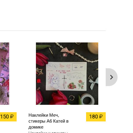
Наклейки Меч,
Наклей
150
180
₽
₽
стикеры А6 Катей в
черные
домике
10х10 К
домике