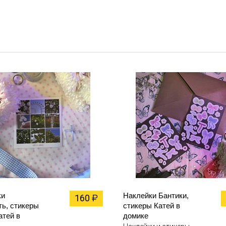
ки
Наклейки Бантики,
160
₽
ь, стикеры
стикеры Катей в
атей в
домике