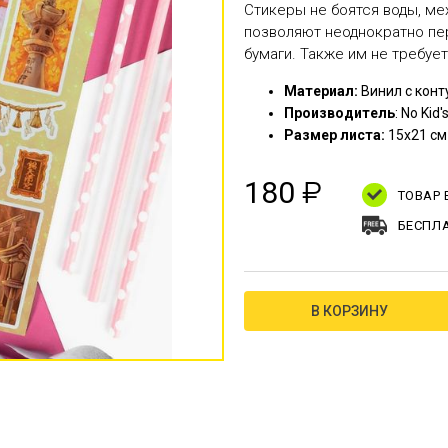
Стикеры не боятся воды, ме
позволяют неоднократно пер
бумаги. Также им не требуе
Материал:
Винил с конт
Производитель
: No Kid'
Размер листа:
15х21 см
180
₽
ТОВАР
БЕСПЛА
В КОРЗИНУ