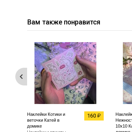
Вам также понравится
Наклейки Котики и
Наклей
160
₽
веточки Катей в
Нежност
домике
10х10 К
домике