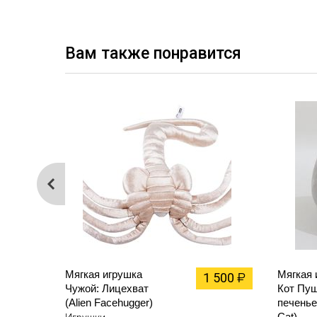
Вам также понравится
Мягкая игрушка
Мягкая 
1 500
₽
Чужой: Лицехват
Кот Пуш
(Alien Facehugger)
печенье
Cat)