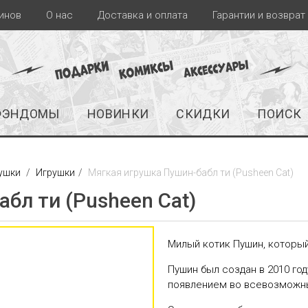
инов
О нас
Доставка и оплата
Гарантии и возврат
ФЭНДОМЫ
НОВИНКИ
СКИДКИ
ПОИСК
ушки
Игрушки
Мягкая игрушка Пушин-бабл ти (Pusheen Cat)
бл ти (Pusheen Cat)
Милый котик Пушин, который
Пушин был создан в 2010 год
появлением во всевозможных