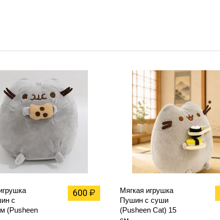
игрушка
Мягкая игрушка
600
₽
ин с
Пушин с суши
м (Pusheen
(Pusheen Cat) 15
см