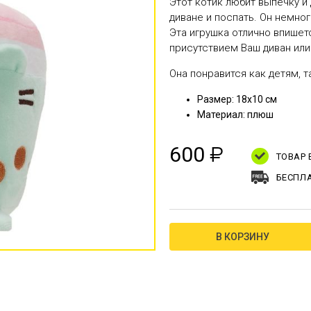
Этот котик любит выпечку и 
диване и поспать. Он немног
Эта игрушка отлично впишет
присутствием Ваш диван или 
Она понравится как детям, т
Размер: 18х10 см
Материал: плюш
600
₽
ТОВАР
БЕСПЛА
В КОРЗИНУ