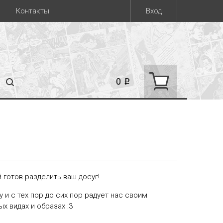
Контакты
Вход
0
i
 готов разделить ваш досуг!
у и с тех пор до сих пор радует нас своим
 видах и образах :3