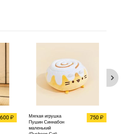
Мягкая игрушка
Мягкая
600
750
₽
₽
Пушин Синнабон
Южный 
маленький
Маккор
(Pusheen Cat)
Мертвы