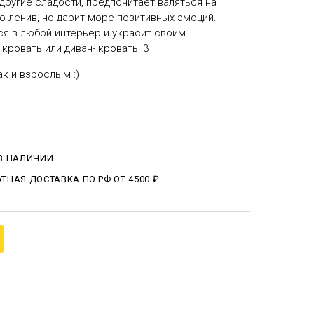
другие сладости, предпочитает валяться на
о ленив, но дарит море позитивных эмоций.
ся в любой интерьер и украсит своим
кровать или диван- кровать :3
ак и взрослым :)
 В НАЛИЧИИ
ТНАЯ ДОСТАВКА ПО РФ ОТ 4500 ₽