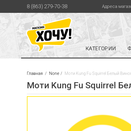
8 (863) 279-70-38
Адреса магаз
КАТЕГОРИИ
Главная
None
Моти Kung Fu Squirrel Белый Вино
Моти Kung Fu Squirrel Б