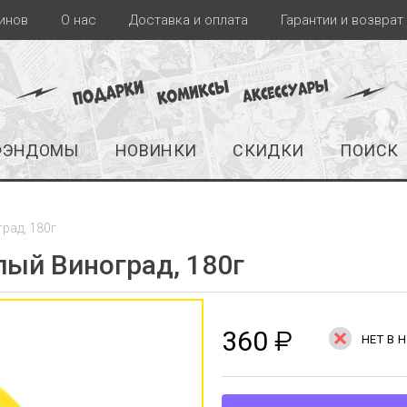
инов
О нас
Доставка и оплата
Гарантии и возврат
ФЭНДОМЫ
НОВИНКИ
СКИДКИ
ПОИСК
град, 180г
елый Виноград, 180г
360
₽
НЕТ В 