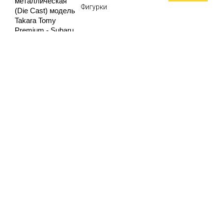
металлическая
Фигурки
(Die Cast) модель
Takara Tomy
Premium - Subaru
Impreza WRX STI,
1:64