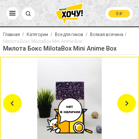
0
₽
Главная
Категории
Все для гиков
Всякая всячина
Милота Бокс MilotaBox Mini Anime Box
Милота Бокс MilotaBox Mini Anime Box
Previous
Next