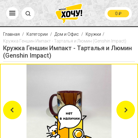
0
₽
Главная
Категории
Дом и Офис
Кружки
Кружка Геншин Импакт - Тарталья и Люмин (Genshin Impact)
Кружка Геншин Импакт - Тарталья и Люмин
(Genshin Impact)
Previous
Next