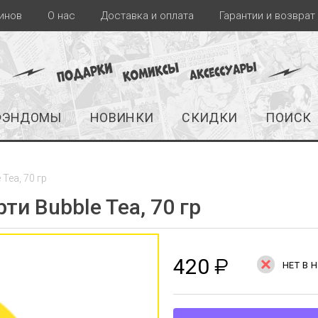
инов
О нас
Доставка и оплата
Гарантии и возврат
ФЭНДОМЫ
НОВИНКИ
СКИДКИ
ПОИСК
 Tea, 70 гр
ти Bubble Tea, 70 гр
420
₽
НЕТ В 