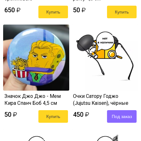
650
50
₽
₽
Купить
Купить
Значок Джо Джо - Мем
Очки Сатору Годжо
Кира Спанч Боб 4,5 см
(Jujutsu Kaisen), чёрные
50
450
₽
₽
Купить
Под заказ