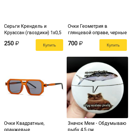
Серьги Крендель и
Очки Геометрия в
Круассан (гвоздики) 1х0,5
глянцевой оправе, черные
см
250
700
₽
₽
Купить
Купить
Очки Квадратные,
Значок Мем - Обдумываю
оранжевые
рыбу 4,5 см