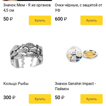
Значок Мем - Я из органов
Очки чёрные, с защитой от
4,5 см
УФ
50
600
₽
₽
Купить
Купить
Кольцо Рыбы
Значок Genshin Impact -
Паймон
300
50
₽
₽
Купить
Купить