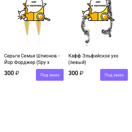
Серьги Семья Шпионов -
Кафф Эльфийское ухо
Йор Форджер (Spy x
(левый)
Family)
300
300
₽
₽
Под заказ
Под заказ