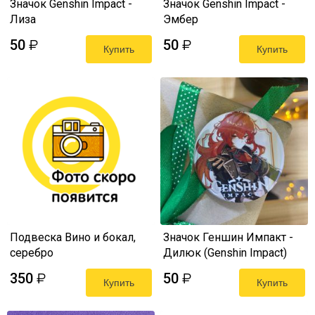
Значок Genshin Impact -
Значок Genshin Impact -
Лиза
Эмбер
50
50
₽
₽
Купить
Купить
Подвеска Вино и бокал,
Значок Геншин Импакт -
серебро
Дилюк (Genshin Impact)
350
50
₽
₽
Купить
Купить